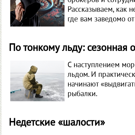
брокеров и сотрудн
Рассказы­ваем, как н
где вам заведомо о
По тонкому льду: сезонная 
С наступлением мо
льдом. И практическ
начинают «выдвигат
рыбалки.
Недетские «шалости»