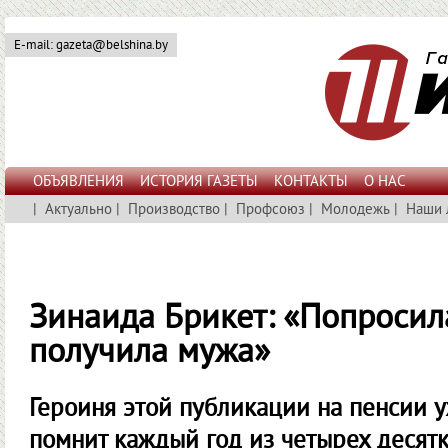
E-mail: gazeta@belshina.by
ОБЪЯВЛЕНИЯ
ИСТОРИЯ ГАЗЕТЫ
КОНТАКТЫ
О НАС
|
Актуально
|
Производство
|
Профсоюз
|
Молодежь
|
Наши 
Зинаида Брикет: «Попросила
получила мужа»
Героиня этой публикации на пенсии у
помнит каждый год из четырех десят