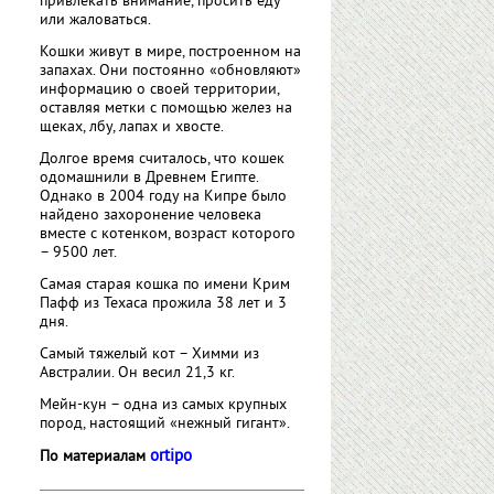
привлекать внимание, просить еду
или жаловаться.
Кошки живут в мире, построенном на
запахах. Они постоянно «обновляют»
информацию о своей территории,
оставляя метки с помощью желез на
щеках, лбу, лапах и хвосте.
Долгое время считалось, что кошек
одомашнили в Древнем Египте.
Однако в 2004 году на Кипре было
найдено захоронение человека
вместе с котенком, возраст которого
– 9500 лет.
Самая старая кошка по имени Крим
Пафф из Техаса прожила 38 лет и 3
дня.
Самый тяжелый кот – Химми из
Австралии. Он весил 21,3 кг.
Мейн-кун – одна из самых крупных
пород, настоящий «нежный гигант».
ortipo
По материалам