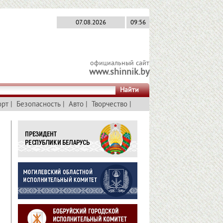
07.08.2026
09:56
официальный сайт
www.shinnik.by
Найти
орт
|
Безопасность
|
Авто
|
Творчество
|