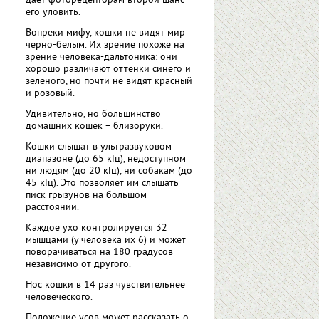
дает фоторецепторам второй шанс
его уловить.
Вопреки мифу, кошки не видят мир
черно-белым. Их зрение похоже на
зрение человека-дальтоника: они
хорошо различают оттенки синего и
зеленого, но почти не видят красный
и розовый.
Удивительно, но большинство
домашних кошек – близоруки.
Кошки слышат в ультразвуковом
диапазоне (до 65 кГц), недоступном
ни людям (до 20 кГц), ни собакам (до
45 кГц). Это позволяет им слышать
писк грызунов на большом
расстоянии.
Каждое ухо контролируется 32
мышцами (у человека их 6) и может
поворачиваться на 180 градусов
независимо от другого.
Нос кошки в 14 раз чувствительнее
человеческого.
Положение усов может рассказать о