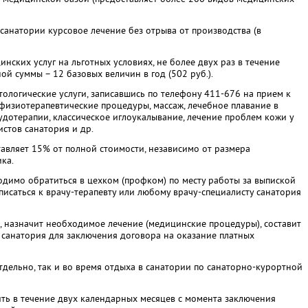
санатории курсовое лечение без отрыва от производства (в
ских услуг на льготных условиях, не более двух раз в течение
ой суммы – 12 базовых величин в год (502 руб.).
тологические услуги, записавшись по телефону 411-676 на прием к
 физиотерапевтические процедуры, массаж, лечебное плавание в
удотерапии, классическое иглоукалывание, лечение проблем кожи у
истов санатория и др.
тавляет 15% от полной стоимости, независимо от размера
ка.
димо обратиться в цехком (профком) по месту работы за выпиской
писаться к врачу-терапевту или любому врачу-специ­алисту санатория
, назначит необходимое лечение (медицинские процедуры), составит
 санатория для заключения договора на оказание платных
дельно, так и во время отдыха в санатории по санаторно-курортной
ть в течение двух календарных месяцев с момента заключения