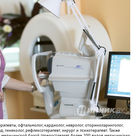
рапевты, офтальмолог, кардиолог, невролог, оториноларинголог,
ед, гинеколог, рефлексотерапевт, хирург и психотерапевт. Также
 медицинской базой (предоставляет более 200 видов медицинских