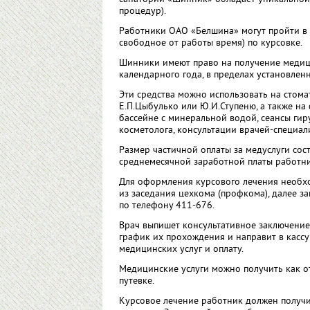
процедур).
Работники ОАО «Белшина» могут пройти в 
свободное от работы время) по курсовке.
Шинники имеют право на получение медицин
календарного года, в пределах установленн
Эти средства можно использовать на стома
Е.П.Цыбулько или Ю.И.Ступеню, а также на
бассейне с минеральной водой, сеансы гир
косметолога, консультации врачей-специ­ал
Размер частичной оплаты за медуслуги сос
среднемесячной заработной платы работни
Для оформления курсового лечения необхо
из заседания цехкома (профкома), далее за
по телефону 411-676.
Врач выпишет консультативное заключение
график их прохождения и направит в кассу
медицинских услуг и оплату.
Медицинские услуги можно получить как от
путевке.
Курсовое лечение работник должен получи