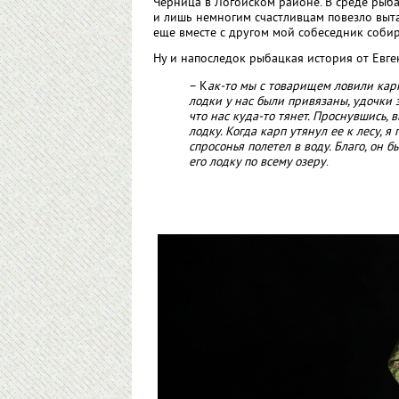
Черница в Логойском районе. В среде рыбак
и лишь немногим счастливцам повезло вытащ
еще вместе с другом мой собеседник собира
Ну и напоследок рыбацкая история от Евге
– К
ак-то мы с товарищем ловили кар
лодки у нас были привязаны, удочки з
что нас куда-то тянет. Проснувшись, 
лодку. Когда карп утянул ее к лесу, 
спросонья полетел в воду. Благо, он 
его лодку по всему озеру
.