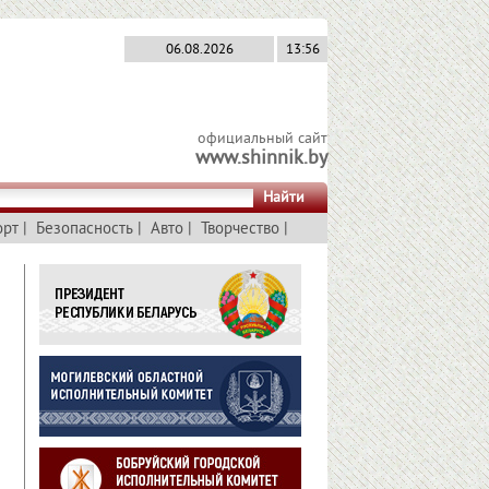
06.08.2026
13:56
официальный сайт
www.shinnik.by
Найти
орт
|
Безопасность
|
Авто
|
Творчество
|