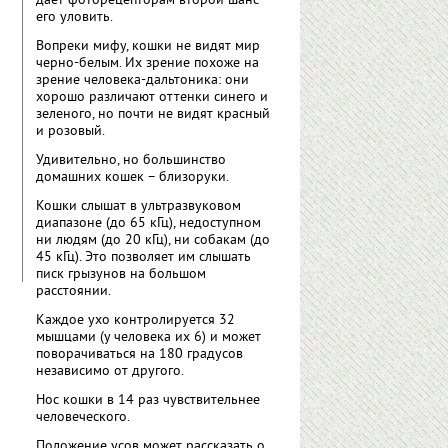
дает фоторецепторам второй шанс
его уловить.
Вопреки мифу, кошки не видят мир
черно-белым. Их зрение похоже на
зрение человека-дальтоника: они
хорошо различают оттенки синего и
зеленого, но почти не видят красный
и розовый.
Удивительно, но большинство
домашних кошек – близоруки.
Кошки слышат в ультразвуковом
диапазоне (до 65 кГц), недоступном
ни людям (до 20 кГц), ни собакам (до
45 кГц). Это позволяет им слышать
писк грызунов на большом
расстоянии.
Каждое ухо контролируется 32
мышцами (у человека их 6) и может
поворачиваться на 180 градусов
независимо от другого.
Нос кошки в 14 раз чувствительнее
человеческого.
Положение усов может рассказать о