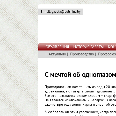
E-mail: gazeta@belshina.by
ОБЪЯВЛЕНИЯ
ИСТОРИЯ ГАЗЕТЫ
КОН
|
Актуально
|
Производство
|
Профсоюз
С мечтой об одноглазо
Приходилось ли вам тащить из воды 20-кил
адреналина, а от азарта сводит дыхание? Э
Все это называется одним словом – «карпф
Не является исключением и Беларусь. Сле
уже четыре года ловит карпа и знает об эт
А «заболел» он этим увлечением, когда по