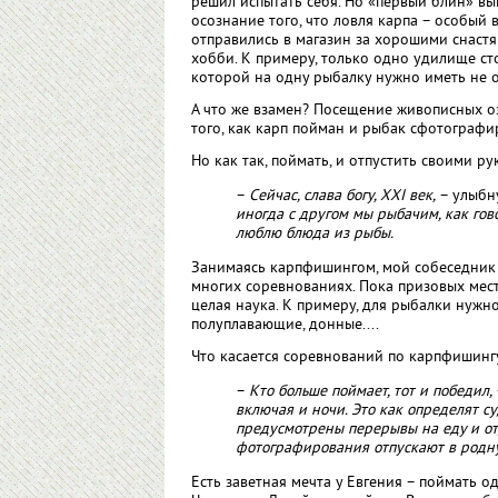
решил испытать себя. Но «первый блин» в
осознание того, что ловля карпа – особый 
отправились в магазин за хорошими снаст
хобби. К примеру, только одно удилище ст
которой на одну рыбалку нужно иметь не о
А что же взамен? Посещение живописных оз
того, как карп пойман и рыбак сфотографи
Но как так, поймать, и отпустить своими ру
–
Сейчас, слава богу, XXI век,
– улыбну
иногда с другом мы рыбачим, как гов
люблю блюда из рыбы.
Занимаясь карпфишингом, мой собеседник 
многих соревнованиях. Пока призовых мест 
целая наука. К примеру, для рыбалки нужн
полуплавающие, донные....
Что касается соревнований по карпфишингу
–
Кто больше поймает, тот и победил,
включая и ночи. Это как определят су
предусмотрены перерывы на еду и от
фотографирования отпускают в родн
Есть заветная мечта у Евгения – поймать 