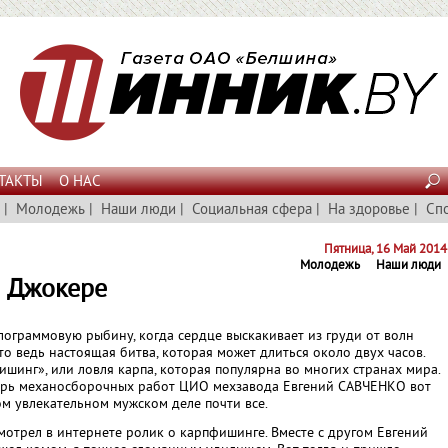
ТАКТЫ
О НАС
|
Молодежь
|
Наши люди
|
Социальная сфера
|
На здоровье
|
Сп
Пятница, 16 Май 2014
Молодежь
Наши люди
м Джокере
ограммовую рыбину, когда сердце выскакивает из груди от волн
то ведь настоящая битва, которая может длиться около двух часов.
ишинг», или ловля карпа, которая популярна во многих странах мира.
сарь механосборочных работ ЦИО мехзавода Евгений САВЧЕНКО вот
ом увлекательном мужском деле почти все.
смотрел в интернете ролик о карпфишинге. Вместе с другом Евгений