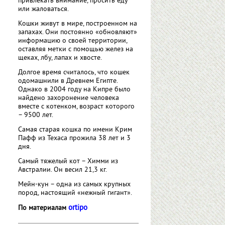
привлекать внимание, просить еду
или жаловаться.
Кошки живут в мире, построенном на
запахах. Они постоянно «обновляют»
информацию о своей территории,
оставляя метки с помощью желез на
щеках, лбу, лапах и хвосте.
Долгое время считалось, что кошек
одомашнили в Древнем Египте.
Однако в 2004 году на Кипре было
найдено захоронение человека
вместе с котенком, возраст которого
– 9500 лет.
Самая старая кошка по имени Крим
Пафф из Техаса прожила 38 лет и 3
дня.
Самый тяжелый кот – Химми из
Австралии. Он весил 21,3 кг.
Мейн-кун – одна из самых крупных
пород, настоящий «нежный гигант».
ortipo
По материалам