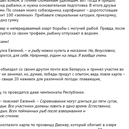
ышел комом, а точнее сломанным удилищем. Вот тогда и пришло
вид рыбалки, и нужна основательная подготовка. В итоге друзья
ями. По словам моего собеседника, карпфишинг – дорогостоящее
оит 100 «зеленых». Прибавьте специальные катушки, прикормку,
дну сумку.
ер и непередаваемый азарт борьбы с могучей рыбой. Правда, после
руется со своим трофеем, рыбину отпускают в водоем.
ками!
лся Евгений, –
и рыбу можно купить в магазине. Но, безусловно,
орится, для себя. Например, ездим на леща. Я вообще очень
объездил со своим другом почти всю Беларусь и принял участие во
не занимал, но, думаю, победы придут с опытом, ведь ловля карпа –
о свыше 20 наживок для различной погоды: плавающие,
, то проводятся даже чемпионаты Республики.
– поясняет Евгений. –
Соревнования могут длиться до пяти суток,
дьи. Все участники должны ловить в одно время. Естественно,
дых. Всех пойманных рыб после взвешивания и
ую стихию.
одноглазого карпа по прозвищу Джокер, который обитает в озере