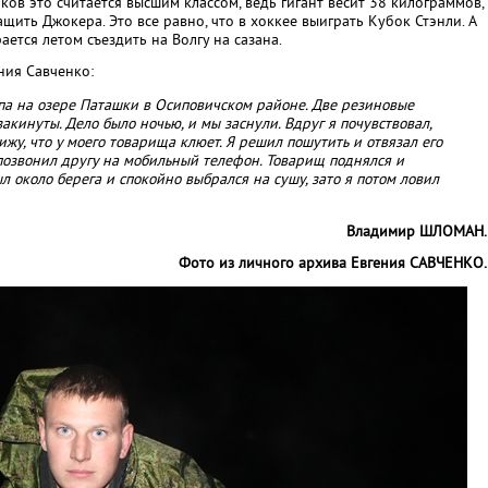
ов это считается высшим классом, ведь гигант весит 38 килограммов,
ить Джокера. Это все равно, что в хоккее выиграть Кубок Стэнли. А
ется летом съездить на Волгу на сазана.
ния Савченко:
па на озере Паташки в Осиповичском районе. Две резиновые
акинуты. Дело было ночью, и мы заснули. Вдруг я почувствовал,
вижу, что у моего товарища клюет. Я решил пошутить и отвязал его
я позвонил другу на мобильный телефон. Товарищ поднялся и
был около берега и спокойно выбрался на сушу, зато я потом ловил
Владимир ШЛОМАН.
Фото из личного архива Евгения САВЧЕНКО.