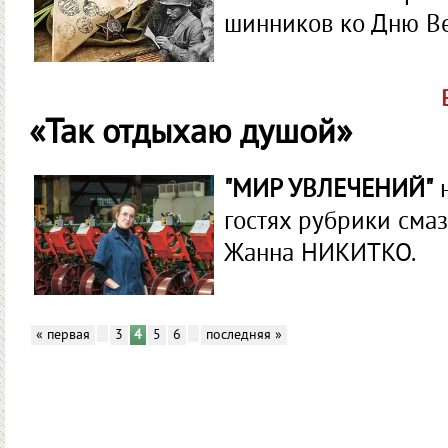
шинников ко Дню В
«Так отдыхаю душой»
"МИР УВЛЕЧЕНИЙ"
н
гостях рубрики сма
Жанна НИКИТКО.
…
…
« первая
3
4
5
6
последняя »