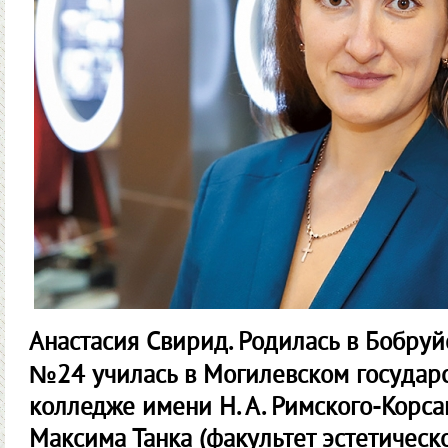
Анастасия Свирид.
Родилась в Бобруй
№24 училась в Могилевском государ
колледже имени Н. А. Римского-Корса
Максима Танка (факультет эстетическ