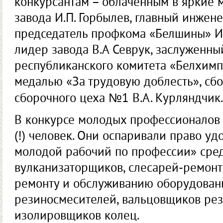
конкурсантам – облаченным в яркие 
завода И.П. Горбылев, главный инжене
председатель профкома «Белшины» И
лидер завода В.А Севрук, заслуженны
республиканского комитета «Белхим
медалью «За трудовую доблесть», с
сборочного цеха №1 В.А. Курляндчик.
В конкурсе молодых профессионалов 
(!) человек. Они оспаривали право у
молодой рабочий по профессии» сре
вулканизаторщиков, слесарей-ремонт
ремонту и обслуживанию оборудован
резиносмесителей, вальцовщиков ре
изолировщиков колец.