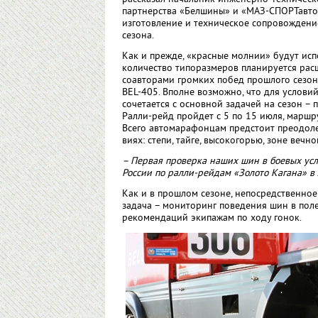
партнерства «Белшины» и «МАЗ-СПОРТавто»
изготовление и техническое сопровождение
сезона.
Как и прежде, «красные молнии» будут ис
количество типоразмеров планируется рас
соавторами громких побед прошлого сезо
BEL-405. Вполне возможно, что для услови
сочетается с основной задачей на сезон –
Ралли-рейд пройдет с 5 по 15 июля, маршр
Всего автомарафонцам предстоит преодоле
виях: степи, тайге, высокогорью, зоне вечн
– Первая проверка наших шин в боевых усло
России по ралли-рейдам «Золото Кагана» в 
Как и в прошлом сезоне, непосредственное
задача – мониторинг поведения шин в пол
рекомендаций экипажам по ходу гонок.