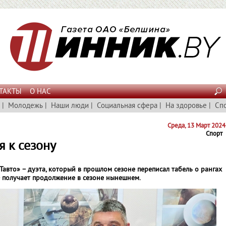
ТАКТЫ
О НАС
|
Молодежь
|
Наши люди
|
Социальная сфера
|
На здоровье
|
Сп
Среда, 13 Март 2024
Спорт
я к сезону
вто» – дуэта, который в прошлом сезоне переписал табель о рангах
– получает продолжение в сезоне нынешнем.