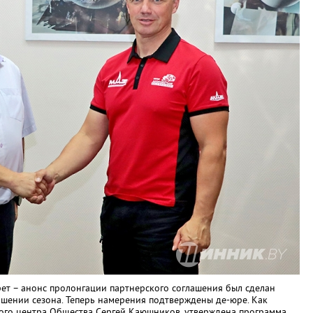
крет – анонс пролонгации партнерского соглашения был сделан
ршении сезона. Теперь намерения подтверждены де-юре. Как
ого центра Общества Сергей Каюшников, утверждена программа