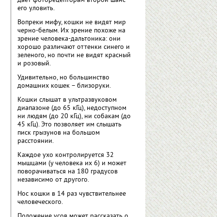
дает фоторецепторам второй шанс
его уловить.
Вопреки мифу, кошки не видят мир
черно-белым. Их зрение похоже на
зрение человека-дальтоника: они
хорошо различают оттенки синего и
зеленого, но почти не видят красный
и розовый.
Удивительно, но большинство
домашних кошек – близоруки.
Кошки слышат в ультразвуковом
диапазоне (до 65 кГц), недоступном
ни людям (до 20 кГц), ни собакам (до
45 кГц). Это позволяет им слышать
писк грызунов на большом
расстоянии.
Каждое ухо контролируется 32
мышцами (у человека их 6) и может
поворачиваться на 180 градусов
независимо от другого.
Нос кошки в 14 раз чувствительнее
человеческого.
Положение усов может рассказать о