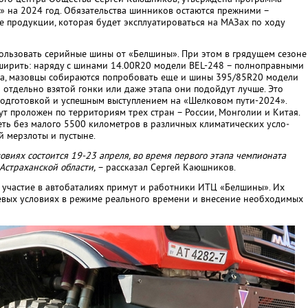
 на 2024 год. Обязательства шинников остаются прежними –
 продукции, которая будет эксплуатироваться на МАЗах по ходу
пользовать серийные шины от «Белшины». При этом в грядущем сезоне
ширить: наряду с шинами 14.00R20 модели BEL-248 – полноправными
на, мазовцы собираются попробовать еще и шины 395/85R20 модели
й отдельно взятой гонки или даже этапа они подойдут лучше. Это
 подготовкой и успешным выступле­нием на «Шелковом пути-2024».
ут проложен по территориям трех стран – России, Монголии и Китая.
ть без малого 5500 километров в различных климатических усло­
ой мерзлоты и пустыне.
виях состои­тся 19-23 апреля, во время первого этапа чемпионата
Астраханской области,
– рассказал Сергей Каюшников.
 участие в автобаталиях примут и работники ИТЦ «Белшины». Их
евых условиях в режиме реального времени и внесение необходимых