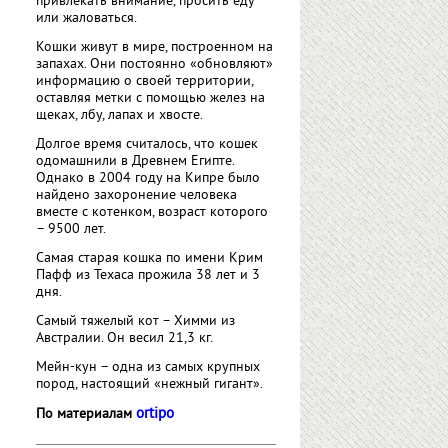
привлекать внимание, просить еду
или жаловаться.
Кошки живут в мире, построенном на
запахах. Они постоянно «обновляют»
информацию о своей территории,
оставляя метки с помощью желез на
щеках, лбу, лапах и хвосте.
Долгое время считалось, что кошек
одомашнили в Древнем Египте.
Однако в 2004 году на Кипре было
найдено захоронение человека
вместе с котенком, возраст которого
– 9500 лет.
Самая старая кошка по имени Крим
Пафф из Техаса прожила 38 лет и 3
дня.
Самый тяжелый кот – Химми из
Австралии. Он весил 21,3 кг.
Мейн-кун – одна из самых крупных
пород, настоящий «нежный гигант».
ortipo
По материалам